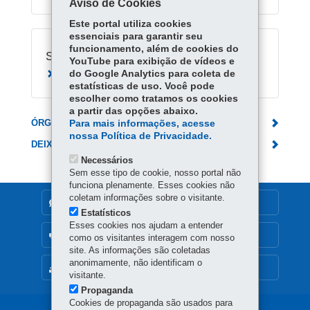
Aviso de Cookies
Este portal utiliza cookies
essenciais para garantir seu
funcionamento, além de cookies do
Serviços Relacionados:
YouTube para exibição de vídeos e
do Google Analytics para coleta de
Agendar doação de sangue no Hemepar
estatísticas de uso. Você pode
escolher como tratamos os cookies
a partir das opções abaixo.
ÓRGÃO RESPONSÁVEL
Para mais informações, acesse
nossa Política de Privacidade.
DEIXE SUA OPINIÃO
Necessários
Sem esse tipo de cookie, nosso portal não
funciona plenamente. Esses cookies não
coletam informações sobre o visitante.
DENUNCIE CORRUPÇÃO
Estatísticos
Esses cookies nos ajudam a entender
OUVIDORIA
como os visitantes interagem com nosso
site. As informações são coletadas
anonimamente, não identificam o
MAPA DO SITE
visitante.
Propaganda
Cookies de propaganda são usados para