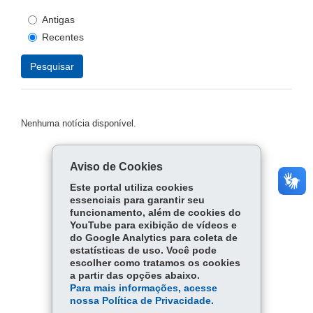
Antigas
Recentes
Pesquisar
Nenhuma notícia disponível.
Aviso de Cookies
Arquivo de notícias
Este portal utiliza cookies
essenciais para garantir seu
Todos os vídeos
funcionamento, além de cookies do
YouTube para exibição de vídeos e
do Google Analytics para coleta de
Todas as imagens
estatísticas de uso. Você pode
escolher como tratamos os cookies
Todos os áudios
a partir das opções abaixo.
Para mais informações, acesse
nossa Política de Privacidade.