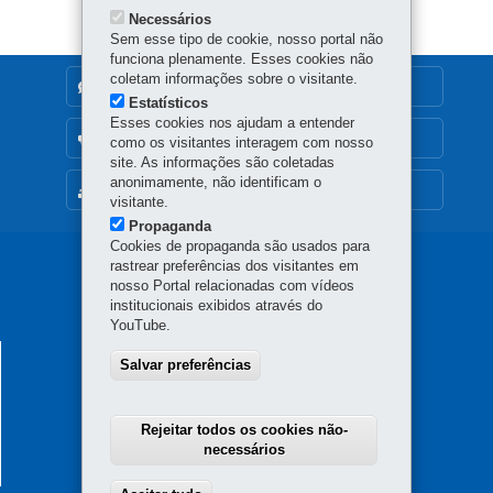
Necessários
Sem esse tipo de cookie, nosso portal não
funciona plenamente. Esses cookies não
coletam informações sobre o visitante.
DENUNCIE CORRUPÇÃO
Estatísticos
Esses cookies nos ajudam a entender
OUVIDORIA
como os visitantes interagem com nosso
site. As informações são coletadas
anonimamente, não identificam o
MAPA DO SITE
visitante.
Propaganda
Cookies de propaganda são usados para
Navegação
rastrear preferências dos visitantes em
nosso Portal relacionadas com vídeos
principal
institucionais exibidos através do
YouTube.
SECRETARIA DA SAÚDE
Salvar preferências
Rua Piquiri 170 - Rebouças
80230-140
-
Curitiba
-
PR
MAPA
41 3330-4300
Rejeitar todos os cookies não-
necessários
Horário de atendimento: 8h30 a 12h e 13h30 a 18h